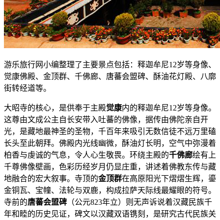
游乐旅行网小编整理了主要景点包括：释迦牟尼12岁等身像、
觉康佛殿、金顶群、千佛廊、唐蕃会盟碑、酥油花灯殿、八廓
街转经道等。
大昭寺的核心，是供奉于主殿
觉康
内的释迦牟尼12岁等身像。
这尊由文成公主自长安带入吐蕃的佛像，据传由佛陀亲自开
光，是藏地最神圣的圣物，千百年来吸引无数信徒不远万里磕
长头至此朝拜。佛殿内光线幽微，酥油灯长明，空气中弥漫着
柏香与虔诚的气息，令人心生敬畏。环绕主殿的
千佛廊
绘有上
千尊佛像壁画，色彩历经岁月仍显庄重，讲述着佛教东传与藏
地融合的宏大叙事。寺顶的
金顶群
在高原阳光下熠熠生辉，鎏
金铜瓦、宝幢、法轮与双鹿，构成拉萨天际线最耀眼的符号。
寺前的
唐蕃会盟碑
（公元823年立）则无声诉说着汉藏民族千
年和睦的历史见证，碑文以汉藏双语镌刻，是研究古代民族关