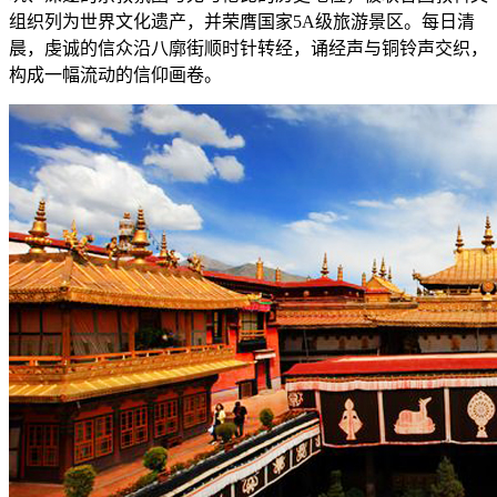
组织列为世界文化遗产，并荣膺国家5A级旅游景区。每日清
晨，虔诚的信众沿八廓街顺时针转经，诵经声与铜铃声交织，
构成一幅流动的信仰画卷。