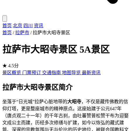
首页
北京
四川
资讯
首页
/
拉萨市
/
拉萨市大昭寺景区
拉萨市大昭寺景区
5A景区
★ 4.5分
景区概览
门票预订
交通指南
地图导览
最新资讯
拉萨市大昭寺景区简介
坐落于“日光城”拉萨心脏地带的
大昭寺
，不仅是藏传佛教的信
仰灯塔，更是整座城市的精神原点。这座始建于公元647年
（唐贞观二十一年）的千年古刹，由吐蕃赞普松赞干布为迎娶
文成公主而建，历经多次修缮与扩建，如今以恢弘的藏式建
筑、深邃的宗教氛围与无与伦比的历史地位，被联合国教科文