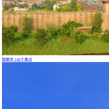
邯郸市
146个景点