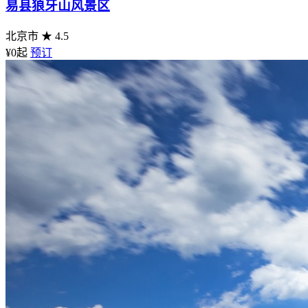
易县狼牙山风景区
北京市
★ 4.5
¥0
起
预订