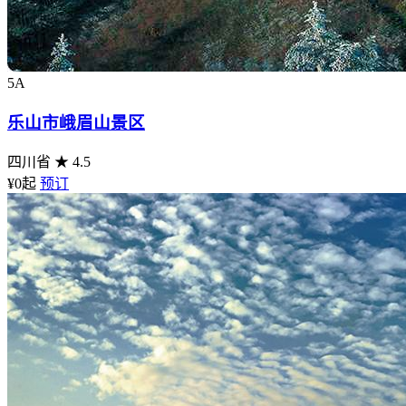
5A
乐山市峨眉山景区
四川省
★ 4.5
¥0
起
预订