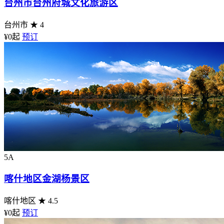
台州市台州府城文化旅游区
台州市
★ 4
¥0
起
预订
5A
喀什地区金湖杨景区
喀什地区
★ 4.5
¥0
起
预订