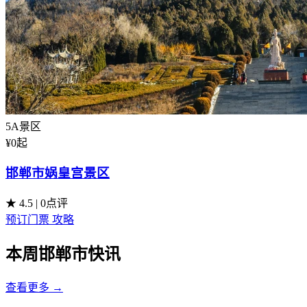
5A景区
¥
0
起
邯郸市娲皇宫景区
★ 4.5
|
0点评
预订门票
攻略
本周邯郸市快讯
查看更多 →