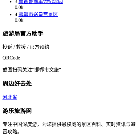
3
冀晋鲁豫革命纪念园
0.0k
4
邯郸市娲皇宫景区
0.0k
旅游局官方助手
投诉 / 救援 / 官方预约
QRCode
截图扫码关注“邯郸市文旅”
周边好去处
河北省
游乐旅游网
专注中国深度游，为您提供最权威的景区百科、实时资讯与避
雷攻略。