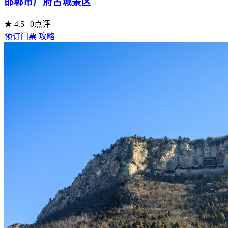
邯郸市广府古城景区
★ 4.5
|
0点评
预订门票
攻略