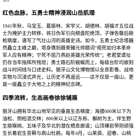
红色血脉，五勇士精神浸润山岳肌理
1941年秋，马宝玉、葛振林、宋学义、胡德林、胡福才五位战
士为掩护主力转移，将日伪军引向棋盘陀绝顶，子弹告罄后砸
枪跳崖，谱写了气壮山河的英雄史诗。如今，五勇士纪念塔巍
然矗立主峰之巅，塔身镌刻聂荣臻元帅题词“视死如归本革命
军人应有精神；宁死不屈乃燕赵英雄光荣传统”；老君堂遗址
仍存当年指挥所残垣；勇士路石阶蜿蜒而上，每级台阶均嵌刻
战斗时间线与口述史料。狼牙山文化博物馆以全息影像、战地
实物与沉浸式声光，让历史不再遥远——这不仅是一座山，更
是一座矗立于大地之上的精神纪念碑。
四季流转，生态画卷徐徐铺展
狼牙山拥有华北山地罕见的垂直生态梯度：海拔600米以下为
油松、侧柏混交林；800米以上以辽东栎、槲树为主，伴生野
生猕猴桃、五味子及华北豹潜在栖息廊道；山顶裸岩带则顽强
生长着岩生苔藓与高山杜鹃。每年4月，山茱萸、迎春、山桃