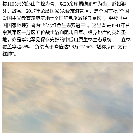
拔1105米的郎山主峰为骨，以20余座嶙峋峭壁为齿，形如狼
牙，故名。2017年荣膺国家5A级旅游景区，是全国首批“全国
爱国主义教育示范基地”“全国红色旅游经典景区”，更被《中
国国家地理》誉为“华北红色生态双冠王”。这里既是1941年晋
察冀军区一分区五位战士浴血阻击日军、纵身跳崖的英雄圣
地，亦是华北罕见保存完好的中低山原生林生态系统——森林
覆盖率超85%，负氧离子峰值达2.6万个/cm³，堪称京南“太行
绿肺”。