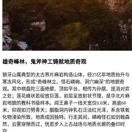
雄奇峰林，鬼斧神工铸就地质奇观
狼牙山属典型的太古界片麻岩构造山体，经25亿年地质抬升与
寒冻风化，形成“奇峰林立、怪石嶙峋、洞穴幽深”的地貌奇
观。其中棋盘陀三面绝壁、顶如平台，相传为孙膑、庞涓对弈
之处；莲花峰状若绽放巨莲，岩层呈放射状节理，是华北片麻
岩地貌的教科书级样本。阎王鼻子一线天宽仅0.8米，高逾60
米，仰观如刃劈青天；胭脂洞内钟乳石泛淡红光泽，系含铁氧
化物浸染所致，地质成因独特。行走其间，嶙峋怪石如剑戟森
然，云雾穿隙而过，恍若步入上古战场与地质长廊的叠印时
空。