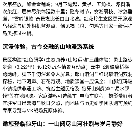
次第盛放，如金雪铺岭；9月下旬起，黄栌、五角枫、漆树渐
次染红，层林尽染绵延数十里；隆冬时节，雾凇裹枝、冰瀑垂
崖，“雪岭银峰”奇景堪比长白山北坡。红花岭生态区更开辟观
鸟栈道与红外相机监测点，偶见褐马鸡、勺鸡等国家一级保护
鸟类掠过林梢。
沉浸体验，古今交融的山地漫游系统
景区构建“红色研学+生态康养+山地运动”三维体验：勇士路徒
步道（3.2公里）设12处战斗情景互动点；云中飞渡玻璃桥横
跨两峰，脚下千仞深渊令人屏息；郎山溶洞与红玛瑙溶洞双洞
探秘，地下河声、石花奇观、地质课堂一应俱全；山脚红玛瑙
小镇提供非遗工坊、抗战主题民宿及“狼牙山炖柴鸡”“易水砚
馍”等在地风味。家庭游客可选缆车+电瓶车联程，摄影爱好者
宜驻留日出云海与秋日夕照，而地质与历史研学团队则可预约
专家导览与VR战场复原体验。
邀您登临狼牙山：一山阅尽山河壮烈与岁月静好